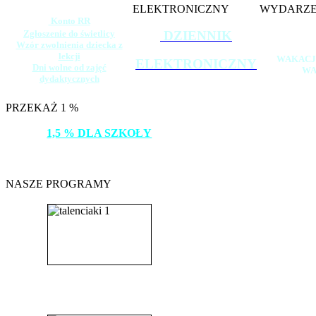
ELEKTRONICZNY
WYDARZE
Konto RR
Zgłoszenie do świetlicy
DZIENNIK
Wzór zwolnienia dziecka z
lekcji
WAKACJ
ELEKTRONICZNY
Dni wolne od zajęć
WA
dydaktycznych
PRZEKAŻ 1 %
1,5 % DLA SZKOŁY
DZIĘKUJEMY!
NASZE PROGRAMY
_______________________