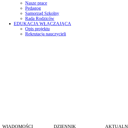
Nasze prace
Pedagog
Samorząd Szkolny
Rada Rodziców
EDUKACJA WŁĄCZAJĄCA
Opis projektu
Rekrutacja nauczycieli
Witamy na stronie
Szkoły Podstawow
im. gen. Jerzego Zi
w Wieszowie
WIADOMOŚCI
DZIENNIK
AKTUALN