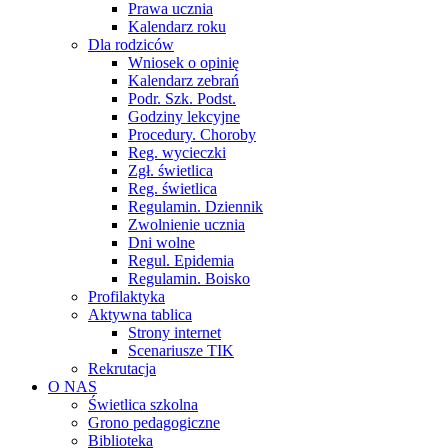
Prawa ucznia
Kalendarz roku
Dla rodziców
Wniosek o opinię
Kalendarz zebrań
Podr. Szk. Podst.
Godziny lekcyjne
Procedury. Choroby
Reg. wycieczki
Zgł. świetlica
Reg. świetlica
Regulamin. Dziennik
Zwolnienie ucznia
Dni wolne
Regul. Epidemia
Regulamin. Boisko
Profilaktyka
Aktywna tablica
Strony internet
Scenariusze TIK
Rekrutacja
O NAS
Świetlica szkolna
Grono pedagogiczne
Biblioteka