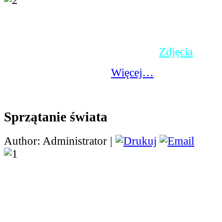
W połowie września ucz
najstarszych pojechali 
do Energylandii - wielk
rozrywki.
Zdjęcia
Więcej…
Sprzątanie świata
Author: Administrator |
Akcja, która wywodzi się
liczy już sobie ponad 30
właśnie w Australii w 
tysięcy mieszkańców S
pierwszy posprzątało mi