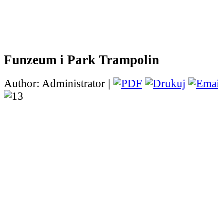
Funzeum i Park Trampolin
Author: Administrator |
Dziś uczniowie klasy IV
pojechali na wycieczkę 
gdzie zwiedzili Muzeum
Koloru - Funzeum. Jest 
gdzie na przeszło 4 tys
kwadratowych można zobaczyć dwie nietypow
światła i koloru. Nie tylko zobaczyć, ale równ
eksponatów, które w większości są interaktyw
"podróży" po Funzeum uczniowie mieli okazję