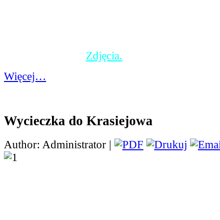
symboliczne pamiątki. Nie był to jednak koniec
tuż po zwiedzeniu wystawy światła i koloru, dz
wyskakać się do ogromnego Parku Trampolin 
air", który znajduje się tuż obok. Zmęczeni, ale
wrócili do domu.
Zdjęcia.
Więcej…
Wycieczka do Krasiejowa
Author: Administrator |
W środę uczniowie klas
panią Kornelią i panią 
pojechali na wycieczkę
Dinozaurów w Krasiejo