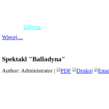
ramach której zachęcaliśmy do indywidualnych
konto fundacji "Gdy liczy się czas" - na rzecz d
oddziałach onkologicznych.Dziękujemy wszyst
włączyli się w tą akcję iprzyczynili się do wspa
fundacji.
Zdjęcia.
Więcej…
Spektakl "Balladyna"
Author: Administrator |
Spektakl "Balladyna" w wykonaniu uczniów kl