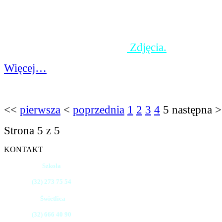
przywitali się z panią wychowawczynią, a prz
otrzymali symboliczne słodkości, czyli tzw. "ty
Wszystkim uczniom życzymy powodzenia w 
szkolnym i samych piątek.
Zdjęcia.
Więcej…
<<
pierwsza
<
poprzednia
1
2
3
4
5
następna
Strona 5 z 5
KONTAKT
Szkoła
(32) 273 75 54
Świetlica
(32) 666 40 90