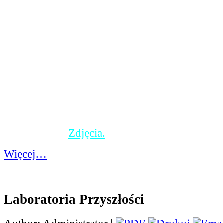
Słowackiego. Podsumo
nad lekturą było przygotowanie przez uczniów
przedstawienia zatytulowanego "Sąd nad Balla
ich przygotowań są naprawdę zaskakujące. Wra
nie tylko stroje, rekwizyty i gra aktorska, ale t
scenariusze własnoręcznie napisane przez uczn
Wszystkim, za tak wspaniałe przygotowanie, na
brawa i mamy tylko nadzieję, że jeżeli się uda
na wiosnę, uczniowie jeszcze raz wystąpią ze 
spektaklem, tym razem przed szerszym grone
publiczności.
Zdjęcia.
Więcej…
Laboratoria Przyszłości