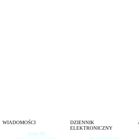
Witamy na s
Szkoły 
im. gen. 
w W
WIADOMOŚCI
DZIENNIK
ELEKTRONICZNY
Konto RR
Zgłoszenie do świetlicy