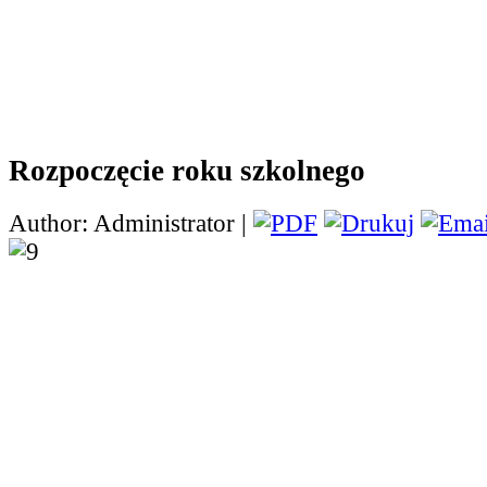
Rozpoczęcie roku szkolnego
Author: Administrator |
1 września uroczyście 
nowy rok szkolny - 20
Wraz z panią wychowa
powitali go uczniowie k
którzy przygotowali z te
Szczególnie serdecznie przywitani zostali najm
uczniowie naszej szkoły - pierwszoklasiści, któ
pierwszy zasiedli w ławkach, zobaczyli swoją k