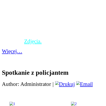
samym zainicjowało akcję "Sprzątanie świata"
"sprzątanie" odbywa się od 1994 roku, ale włąc
coraz więcej osób, w tym również szkoły i... m
września uczniowie wspólnie posprzątali boisko
podwórka koło naszej szkoły. Uzbierało się ki
worków. Dbajmy o nasze środowisko, bo nikt 
nie zrobi.
Zdjęcia.
Więcej…
Spotkanie z policjantem
Author: Administrator |
Spotkanie z policjantem w klasach I - III. (klikn