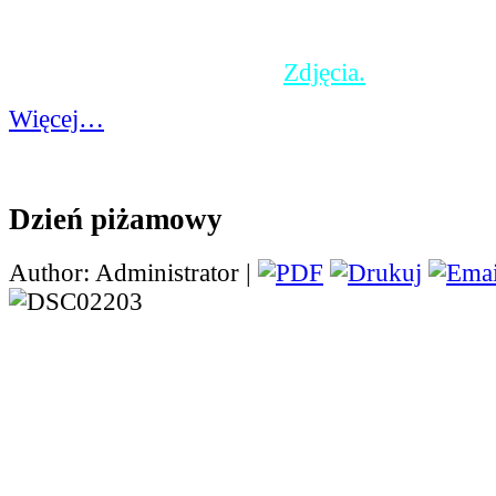
prezenty wręczone na ręce pani dyrektor. Ape
długo pozostanie w nasej pamięci ze względu 
humorystyczny charakter.
Zdjęcia.
Więcej…
Dzień piżamowy
Author: Administrator |
W październiku w nasze
obchodzony był nietyp
Dzień Piżamy. W tym d
przyszli do szkoły w pi
wszystko po to, by wzią
akcji "Gdy liczy się czas". Jest to akcja charyt