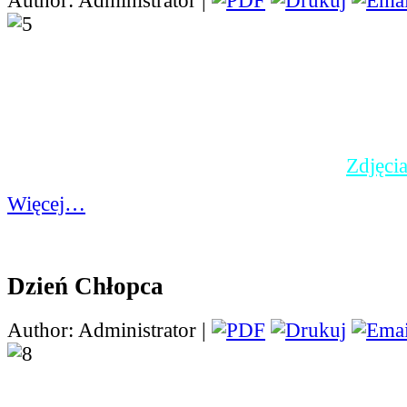
Author: Administrator |
W ramach projektu "Lab
Przyszłości", do którego
również nasza szkoła, z
wyposażeni m.in. w dru
Przedstawiamy kolejne 
wyszły spod dyszy naszych drukarek.
Zdjęcia
Więcej…
Dzień Chłopca
Author: Administrator |
30 września na całym ś
obchodzony jest Międ