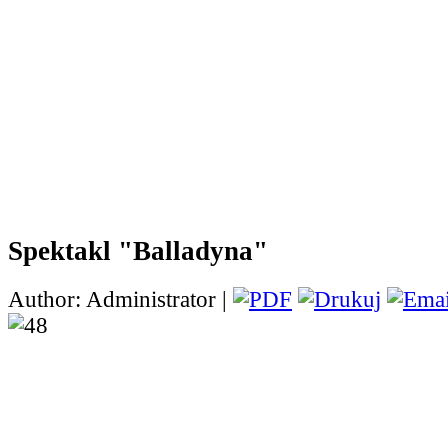
Spektakl "Balladyna"
Author: Administrator |
W ostatnim czasie uczn
VIIIa omawiali na lekcji
lektur obowiązkowych 
ósmoklasisty - "Ballady