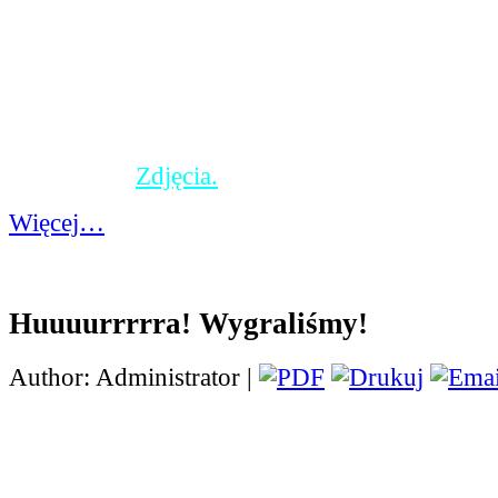
pogoda już jesienna dz
się zobaczyć ogromne, prehistoryczne zwierzę
przejażdżkę pociągiem, a nawet pobawić na 
placu zabaw, który czeka na zwiedzających na
wycieczki. Mimo braku słoneczka, wszyscy wr
zadowoleni, szczęśliwi i uśmiechnięci. Pogod
niestraszna.
Zdjęcia.
Więcej…
Huuuurrrrra! Wygraliśmy!
Author: Administrator |
Miło nam poinformować, iż uczniowie naszej 
(chłopcy z klasy V, VI i VII) zdobyli I miejs
w biegach, które odbyły się dzisiaj w Kopieni