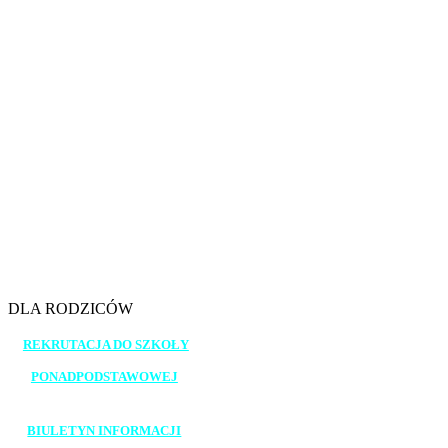
7.45 - 8.30
8.40 - 9.25
9.35 - 10.20
10.30 - 11.15
11.25 - 12.10
12.30 - 13.15
13.20 - 14.05
14.10 - 14.55
15.00 - 15.45
DLA RODZICÓW
REKRUTACJA DO SZKOŁY
PONADPODSTAWOWEJ
_______________________
BIULETYN INFORMACJI