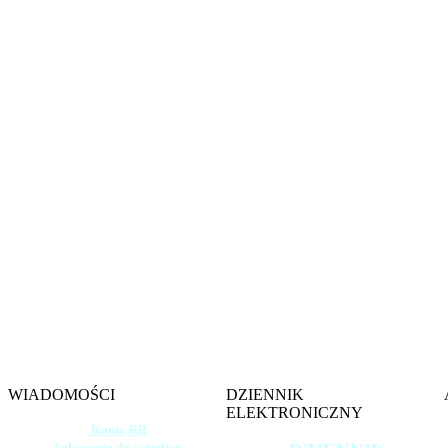
Witamy na s
Szkoły 
im. gen. 
w W
WIADOMOŚCI
DZIENNIK
ELEKTRONICZNY
Konto RR
Zgłoszenie do świetlicy