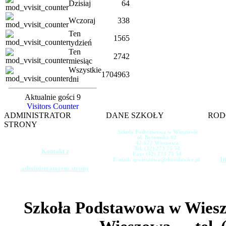
Dzisiaj
64
Wczoraj
338
Ten
1565
tydzień
Ten
2742
miesiąc
Wszystkie
1704963
dni
Aktualnie gości 9
Visitors Counter
ADMINISTRATOR
DANE SZKOŁY
ROD
STRONY
Szkoła Podstawowa w Wieszowie
ul. Bytomska 62
42-672 Wieszowa
Tel. (32) 273 75 54
Kontakt z
Fax: (32) 273 75 54
In
E-mail: spwieszowa@zbroslawice.pl
administratorem strony
Szkoła Podstawowa w Wie