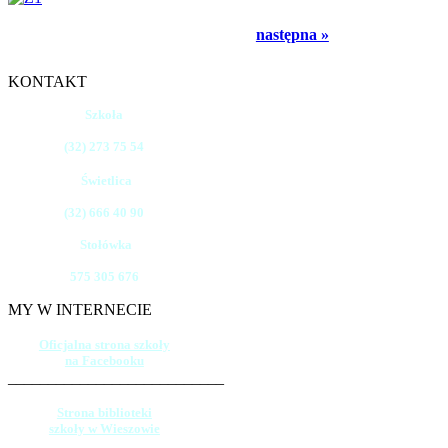
następna »
KONTAKT
Szkoła
(32) 273 75 54
Świetlica
(32) 666 40 90
Stołówka
575 305 676
MY W INTERNECIE
Oficjalna strona szkoły
na Facebooku
___________________________
Strona biblioteki
szkoły w Wieszowie
___________________________