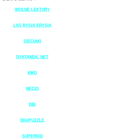
WOLNE LEKTURY
____________________
LAS RYSIA ERYSIA
_____________________
SIECIAKI
____________________
DYKTANDA. NET
____________________
KMO
____________________
NECIO
____________________
DBI
____________________
DIGIPUZZLE
____________________
SUPERKID