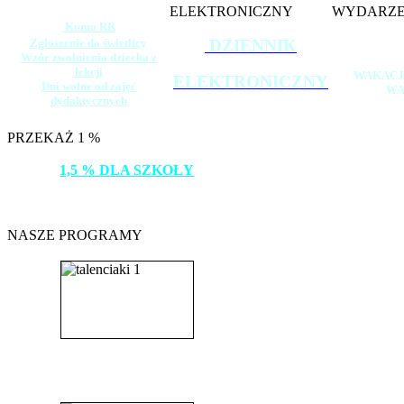
ELEKTRONICZNY
WYDARZE
Konto RR
Zgłoszenie do świetlicy
DZIENNIK
Wzór zwolnienia dziecka z
lekcji
WAKACJ
ELEKTRONICZNY
Dni wolne od zajęć
WA
dydaktycznych
PRZEKAŻ 1 %
1,5 % DLA SZKOŁY
DZIĘKUJEMY!
NASZE PROGRAMY
_______________________