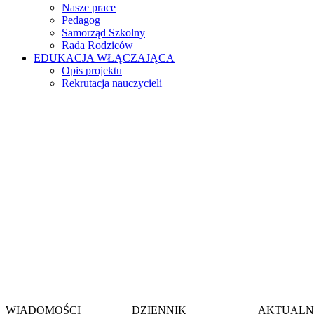
Nasze prace
Pedagog
Samorząd Szkolny
Rada Rodziców
EDUKACJA WŁĄCZAJĄCA
Opis projektu
Rekrutacja nauczycieli
Witamy na stronie
Szkoły Podstawow
im. gen. Jerzego Zi
w Wieszowie
WIADOMOŚCI
DZIENNIK
AKTUALN