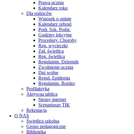
Prawa ucznia
Kalendarz roku
Dla rodziców
Wniosek o opinię
Kalendarz zebrań
Podr. Szk. Podst.
Godziny lekcyjne
Procedury. Choroby
Reg. wycieczki
Zgł. świetlica
Reg. świetlica
Regulamin. Dziennik
Zwolnienie ucznia
Dni wolne
Regul. Epidemia
Regulamin. Boisko
Profilaktyka
Aktywna tablica
Strony internet
Scenariusze TIK
Rekrutacja
O NAS
Świetlica szkolna
Grono pedagogiczne
Biblioteka