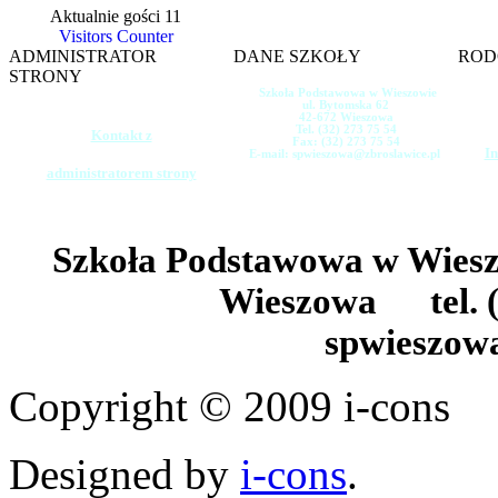
Aktualnie gości 11
Visitors Counter
ADMINISTRATOR
DANE SZKOŁY
ROD
STRONY
Szkoła Podstawowa w Wieszowie
ul. Bytomska 62
42-672 Wieszowa
Tel. (32) 273 75 54
Kontakt z
Fax: (32) 273 75 54
In
E-mail: spwieszowa@zbroslawice.pl
administratorem strony
Szkoła Podstawowa w Wie
Wieszowa tel. (
spwieszow
Copyright © 2009 i-cons
Designed by
i-cons
.