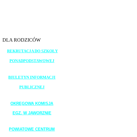
12.30 - 13.15
13.20 - 14.05
14.10 - 14.55
15.00 - 15.45
DLA RODZICÓW
REKRUTACJA DO SZKOŁY
PONADPODSTAWOWEJ
_______________________
BIULETYN INFORMACJI
PUBLICZNEJ
_______________________
OKRĘGOWA KOMISJA
EGZ. W JAWORZNIE
_______________________
POWIATOWE CENTRUM