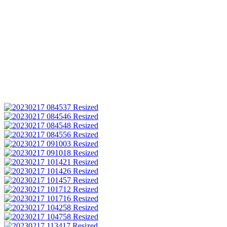
poinformować, iż chłopaki bez problemu poko
drużyn, dostali się do finału i zajęli II miejsce
srebrny medal. Skład zwycięskiej drużyny: Paw
R., Karol M., Nikodem P. (klasa V); Oskar W.
Piotr K., Marcel P., Konrad M. (klasa VI); Filip
(klasa VII). Brawo Wy! Jesteśmy z Was dumni