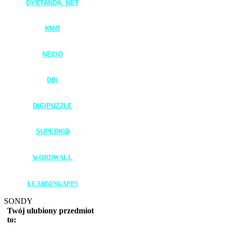
DYKTANDA. NET
____________________
KMO
____________________
NECIO
____________________
DBI
____________________
DIGIPUZZLE
____________________
SUPERKID
____________________
WORDWALL
____________________
LEARNINGAPPS
SONDY
Twój ulubiony przedmiot
to: