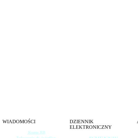
Witamy na s
Szkoły 
im. gen. 
w W
WIADOMOŚCI
DZIENNIK
ELEKTRONICZNY
Konto RR
Zgłoszenie do świetlicy