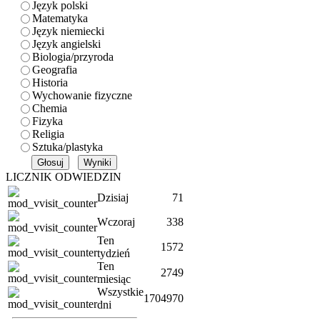
Język polski
Matematyka
Język niemiecki
Język angielski
Biologia/przyroda
Geografia
Historia
Wychowanie fizyczne
Chemia
Fizyka
Religia
Sztuka/plastyka
LICZNIK ODWIEDZIN
Dzisiaj
71
Wczoraj
338
Ten
1572
tydzień
Ten
2749
miesiąc
Wszystkie
1704970
dni