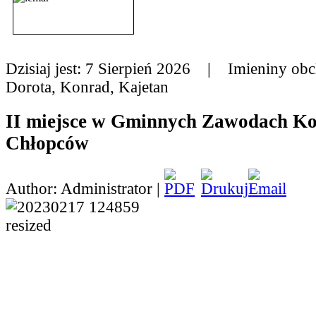
Dzisiaj jest:
7 Sierpień 2026 |
Imieniny obc
Dorota, Konrad, Kajetan
II miejsce w Gminnych Zawodach K
Chłopców
Author: Administrator |
W miniony piątek druż
z klasy V, VI i VII wzię
Gminnych Zawodach K
które odbyły się w Szko
Podstawowej w Kamień