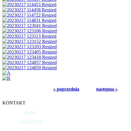
« poprzednia
następna »
KONTAKT
Szkoła
(32) 273 75 54