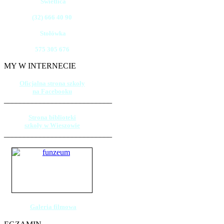
Świetlica
(32) 666 40 90
Stołówka
575 305 676
MY W INTERNECIE
Oficjalna strona szkoły
na Facebooku
___________________________
Strona biblioteki
szkoły w Wieszowie
___________________________
Galeria filmowa