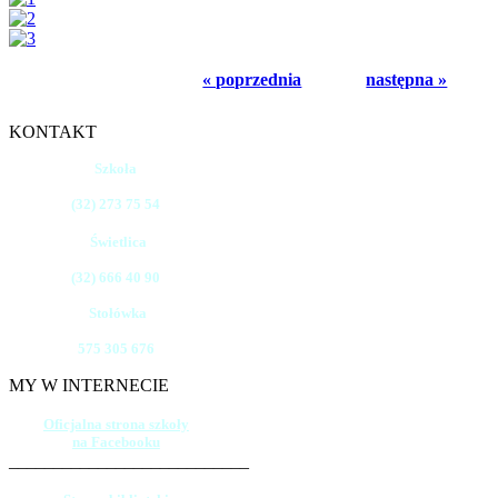
« poprzednia
następna »
KONTAKT
Szkoła
(32) 273 75 54
Świetlica
(32) 666 40 90
Stołówka
575 305 676
MY W INTERNECIE
Oficjalna strona szkoły
na Facebooku
___________________________