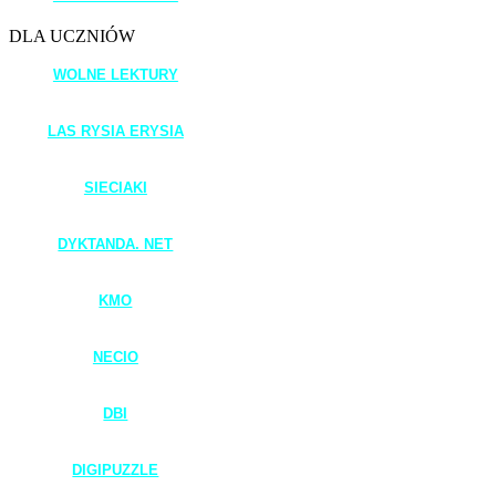
DLA UCZNIÓW
WOLNE LEKTURY
____________________
LAS RYSIA ERYSIA
_____________________
SIECIAKI
____________________
DYKTANDA. NET
____________________
KMO
____________________
NECIO
____________________
DBI
____________________
DIGIPUZZLE
____________________