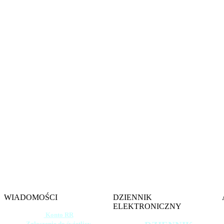
Witamy na s
Szkoły 
im. gen. 
w W
WIADOMOŚCI
DZIENNIK
ELEKTRONICZNY
Konto RR
Zgłoszenie do świetlicy