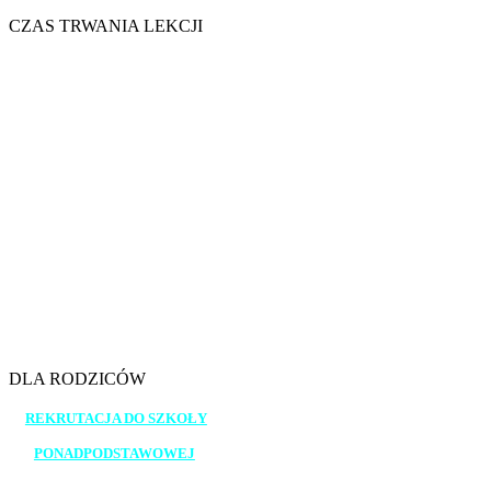
CZAS TRWANIA LEKCJI
7.45 - 8.30
8.40 - 9.25
9.35 - 10.20
10.30 - 11.15
11.25 - 12.10
12.30 - 13.15
13.20 - 14.05
14.10 - 14.55
15.00 - 15.45
DLA RODZICÓW
REKRUTACJA DO SZKOŁY
PONADPODSTAWOWEJ
_______________________