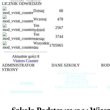
LICZNIK ODWIEDZIN
Dzisiaj
68
Wczoraj
478
Ten
2567
tydzień
Ten
3744
miesiąc
Wszystkie
1705965
dni
Aktualnie gości 8
Visitors Counter
ADMINISTRATOR
DANE SZKOŁY
ROD
STRONY
Szkoła Podstawowa w Wieszowie
ul. Bytomska 62
42-672 Wieszowa
Tel. (32) 273 75 54
Kontakt z
Fax: (32) 273 75 54
In
E-mail: spwieszowa@zbroslawice.pl
administratorem strony