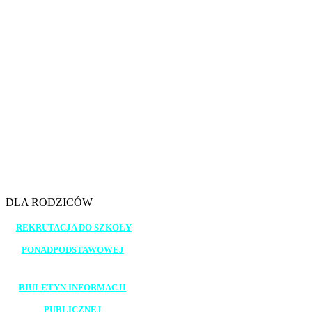
7.45 - 8.30
8.40 - 9.25
9.35 - 10.20
10.30 - 11.15
11.25 - 12.10
12.30 - 13.15
13.20 - 14.05
14.10 - 14.55
15.00 - 15.45
DLA RODZICÓW
REKRUTACJA DO SZKOŁY
PONADPODSTAWOWEJ
_______________________
BIULETYN INFORMACJI
PUBLICZNEJ