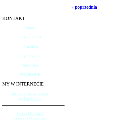
« poprzednia
KONTAKT
Szkoła
(32) 273 75 54
Świetlica
(32) 666 40 90
Stołówka
575 305 676
MY W INTERNECIE
Oficjalna strona szkoły
na Facebooku
___________________________
Strona biblioteki
szkoły w Wieszowie
___________________________