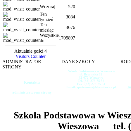
Wczoraj
520
Ten
3084
tydzień
Ten
3676
miesiąc
Wszystkie
1705897
dni
Aktualnie gości 4
Visitors Counter
ADMINISTRATOR
DANE SZKOŁY
ROD
STRONY
Szkoła Podstawowa w Wieszowie
ul. Bytomska 62
42-672 Wieszowa
Tel. (32) 273 75 54
Kontakt z
Fax: (32) 273 75 54
In
E-mail: spwieszowa@zbroslawice.pl
administratorem strony
Szkoła Podstawowa w Wie
Wieszowa tel. (