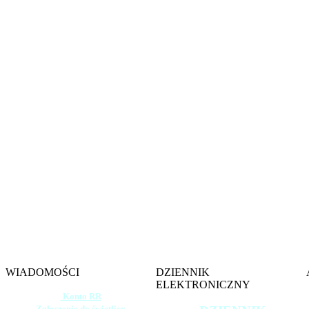
Witamy na s
Szkoły 
im. gen. 
w W
WIADOMOŚCI
DZIENNIK
ELEKTRONICZNY
Konto RR
Zgłoszenie do świetlicy