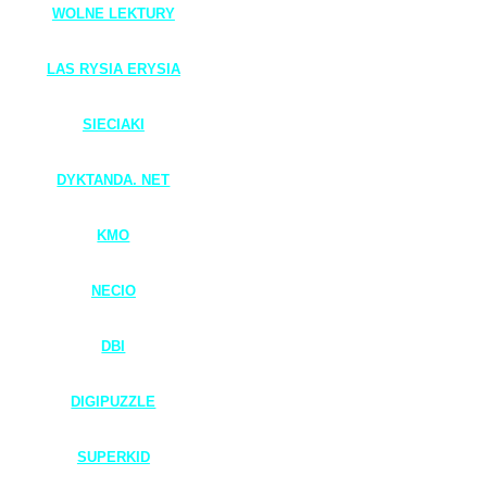
WOLNE LEKTURY
____________________
LAS RYSIA ERYSIA
_____________________
SIECIAKI
____________________
DYKTANDA. NET
____________________
KMO
____________________
NECIO
____________________
DBI
____________________
DIGIPUZZLE
____________________
SUPERKID
____________________