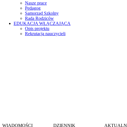
Nasze prace
Pedagog
Samorząd Szkolny
Rada Rodziców
EDUKACJA WŁĄCZAJĄCA
Opis projektu
Rekrutacja nauczycieli
Witamy na stronie
Szkoły Podstawow
im. gen. Jerzego Zi
w Wieszowie
WIADOMOŚCI
DZIENNIK
AKTUALN