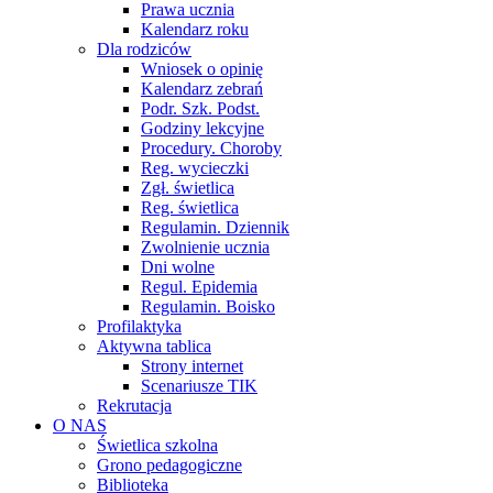
Prawa ucznia
Kalendarz roku
Dla rodziców
Wniosek o opinię
Kalendarz zebrań
Podr. Szk. Podst.
Godziny lekcyjne
Procedury. Choroby
Reg. wycieczki
Zgł. świetlica
Reg. świetlica
Regulamin. Dziennik
Zwolnienie ucznia
Dni wolne
Regul. Epidemia
Regulamin. Boisko
Profilaktyka
Aktywna tablica
Strony internet
Scenariusze TIK
Rekrutacja
O NAS
Świetlica szkolna
Grono pedagogiczne
Biblioteka