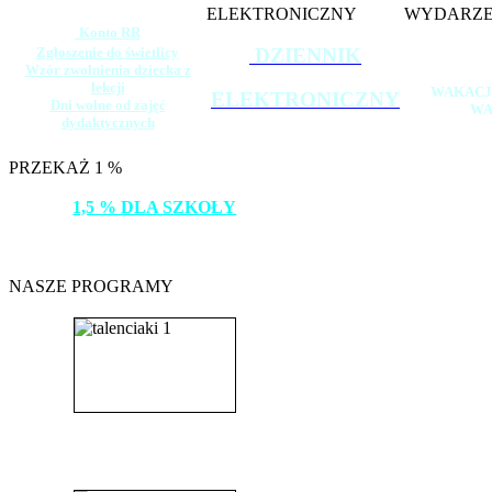
ELEKTRONICZNY
WYDARZE
Konto RR
Zgłoszenie do świetlicy
DZIENNIK
Wzór zwolnienia dziecka z
lekcji
WAKACJ
ELEKTRONICZNY
Dni wolne od zajęć
WA
dydaktycznych
PRZEKAŻ 1 %
1,5 % DLA SZKOŁY
DZIĘKUJEMY!
NASZE PROGRAMY
_______________________