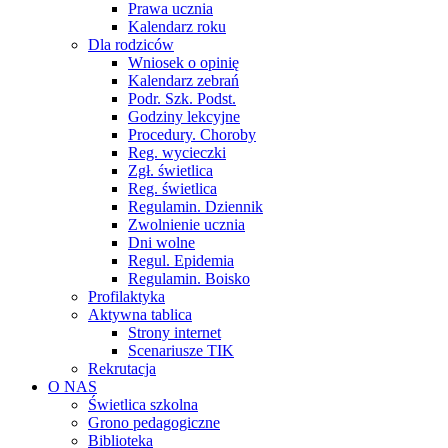
Prawa ucznia
Kalendarz roku
Dla rodziców
Wniosek o opinię
Kalendarz zebrań
Podr. Szk. Podst.
Godziny lekcyjne
Procedury. Choroby
Reg. wycieczki
Zgł. świetlica
Reg. świetlica
Regulamin. Dziennik
Zwolnienie ucznia
Dni wolne
Regul. Epidemia
Regulamin. Boisko
Profilaktyka
Aktywna tablica
Strony internet
Scenariusze TIK
Rekrutacja
O NAS
Świetlica szkolna
Grono pedagogiczne
Biblioteka