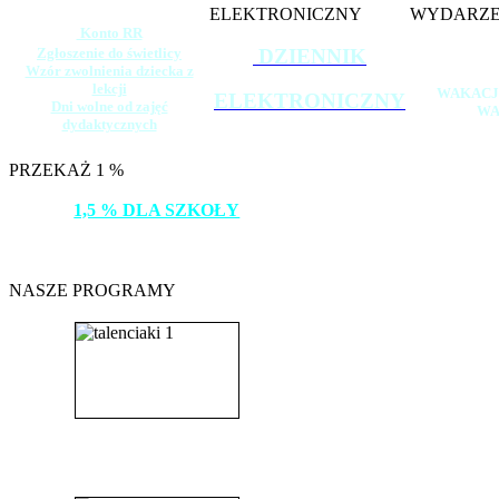
ELEKTRONICZNY
WYDARZE
Konto RR
Zgłoszenie do świetlicy
DZIENNIK
Wzór zwolnienia dziecka z
lekcji
WAKACJ
ELEKTRONICZNY
Dni wolne od zajęć
WA
dydaktycznych
PRZEKAŻ 1 %
1,5 % DLA SZKOŁY
DZIĘKUJEMY!
NASZE PROGRAMY
_______________________