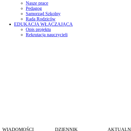
Nasze prace
Pedagog
Samorząd Szkolny
Rada Rodziców
EDUKACJA WŁĄCZAJĄCA
Opis projektu
Rekrutacja nauczycieli
Witamy na stronie
Szkoły Podstawow
im. gen. Jerzego Zi
w Wieszowie
WIADOMOŚCI
DZIENNIK
AKTUALN